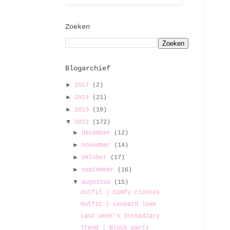
Zoeken
Blogarchief
►
2017
(2)
►
2014
(21)
►
2013
(19)
▼
2012
(172)
►
december
(12)
►
november
(14)
►
oktober
(17)
►
september
(16)
▼
augustus
(15)
Outfit | Comfy clothes
Outfit | Leopard love
Last week's Instadiary
Trend | Block party