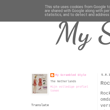
This site uses cookies from Google to 
are shared with Google along with per
statistics, and to detect and address
My S
5.8.
My Scrambled Style
The Netherlands
Roc
Mijn volledige profiel
tonen
Roc
omd
ver
Translate