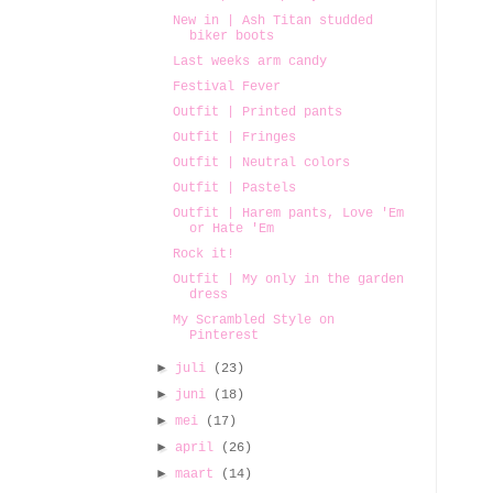
New in | Ash Titan studded
biker boots
Last weeks arm candy
Festival Fever
Outfit | Printed pants
Outfit | Fringes
Outfit | Neutral colors
Outfit | Pastels
Outfit | Harem pants, Love 'Em
or Hate 'Em
Rock it!
Outfit | My only in the garden
dress
My Scrambled Style on
Pinterest
►
juli
(23)
►
juni
(18)
►
mei
(17)
►
april
(26)
►
maart
(14)