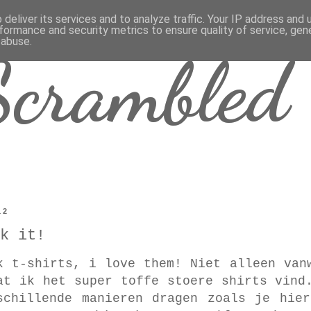
deliver its services and to analyze traffic. Your IP address and
formance and security metrics to ensure quality of service, ge
 abuse.
crambled 
12
k it!
k t-shirts, i love them! Niet alleen van
at ik het super toffe stoere shirts vind
schillende manieren dragen zoals je hier