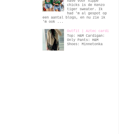
have voor hippe
chicks is de Kenzo
tiger sweater. Ik
had 'm al gespot op
een aantal blogs, en nu zie ik
'm ook ...
Outfit | Aztec cardi
Top: H&M Cardigan:
Only Pants: H&M
Shoes: Minnetonka