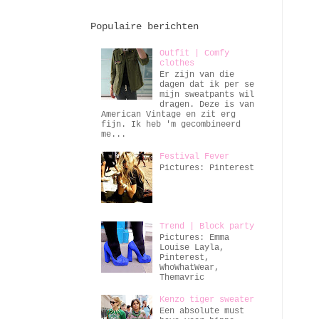
Populaire berichten
Outfit | Comfy
clothes
Er zijn van die
dagen dat ik per se
mijn sweatpants wil
dragen. Deze is van
American Vintage en zit erg
fijn. Ik heb 'm gecombineerd
me...
Festival Fever
Pictures: Pinterest
Trend | Block party
Pictures: Emma
Louise Layla,
Pinterest,
WhoWhatWear,
Themavric
Kenzo tiger sweater
Een absolute must