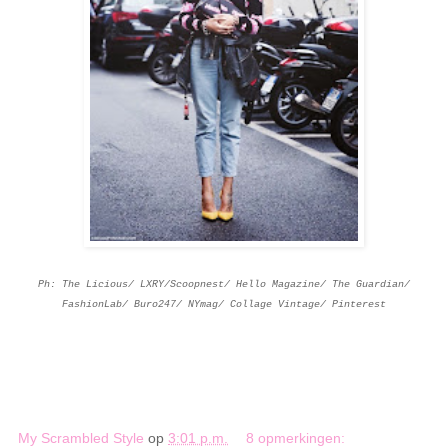
Ph: The Licious/ LXRY/Scoopnest/ Hello Magazine/ The Guardian/
FashionLab/ Buro247/ NYmag/ Collage Vintage/ Pinterest
My Scrambled Style
op
3:01 p.m.
8 opmerkingen: