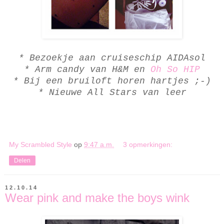
* Bezoekje aan cruiseschip AIDAsol
* Arm candy van H&M en
Oh So HIP
* Bij een bruiloft horen hartjes ;-)
* Nieuwe All Stars van leer
My Scrambled Style
op
9:47 a.m.
3 opmerkingen:
Delen
12.10.14
Wear pink and make the boys wink