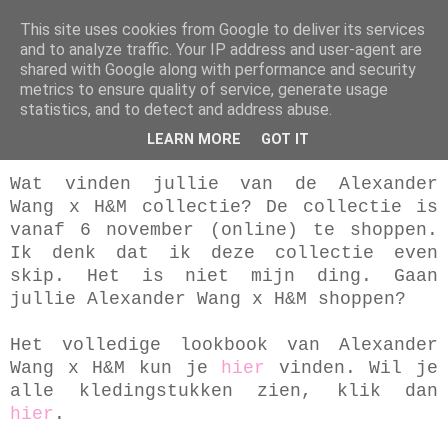
This site uses cookies from Google to deliver its services
My Scrambled Style
and to analyze traffic. Your IP address and user-agent are
shared with Google along with performance and security
metrics to ensure quality of service, generate usage
statistics, and to detect and address abuse.
17.10.14
Alexander Wang x H&M
LEARN MORE
GOT IT
Wat vinden jullie van de Alexander
Wang x H&M collectie? De collectie is
vanaf 6 november (online) te shoppen.
Ik denk dat ik deze collectie even
skip. Het is niet mijn ding. Gaan
jullie Alexander Wang x H&M shoppen?
Het volledige lookbook van Alexander
Wang x H&M kun je
hier
vinden. Wil je
alle kledingstukken zien, klik dan
hier
.