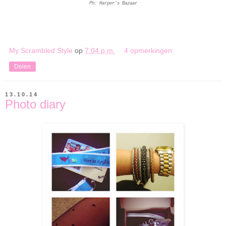
Ph: Harper's Bazaar
My Scrambled Style
op
7:04 p.m.
4 opmerkingen:
Delen
13.10.14
Photo diary