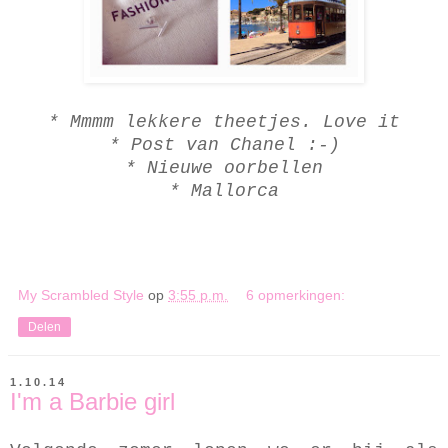
* Mmmm lekkere theetjes. Love it
* Post van Chanel :-)
* Nieuwe oorbellen
* Mallorca
My Scrambled Style
op
3:55 p.m.
6 opmerkingen:
Delen
1.10.14
I'm a Barbie girl