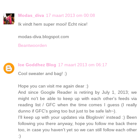
Modas_diva
17 maart 2013 om 00:08
Ik vindt hem super mooi! Echt nice!
modas-diva.blogspot.com
Beantwoorden
Ice Goddhez Blog
17 maart 2013 om 06:17
Cool sweater and bag! :)
Hope you can visit me again dear :)
And since Google Reader is retiring by July 1, 2013; we
might no't be able to keep up with each other's feeds via
reading list / GFC when the time comes I guess (I really
dunno if GFC's going too but just to be safe lah~).
I'll keep up with your updates via Bloglovin' instead :) Been
following you there anyway, hope you follow me back there
too, in case you haven't yet so we can still follow each other
:)