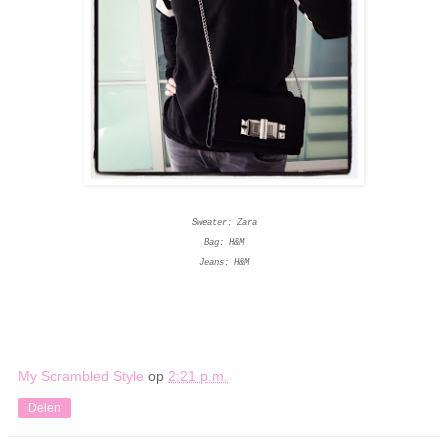
Sweater: Zara
Bag: H&M
Jeans: H&M
My Scrambled Style
op
2:21 p.m.
Delen