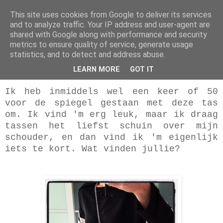
This site uses cookies from Google to deliver its services
My Scrambled Style
and to analyze traffic. Your IP address and user-agent are
shared with Google along with performance and security
metrics to ensure quality of service, generate usage
statistics, and to detect and address abuse.
14.3.13
How's it hanging?
LEARN MORE
GOT IT
Ik heb inmiddels wel een keer of 50
voor de spiegel gestaan met deze tas
om. Ik vind 'm erg leuk, maar ik draag
tassen het liefst schuin over mijn
schouder, en dan vind ik 'm eigenlijk
iets te kort. Wat vinden jullie?